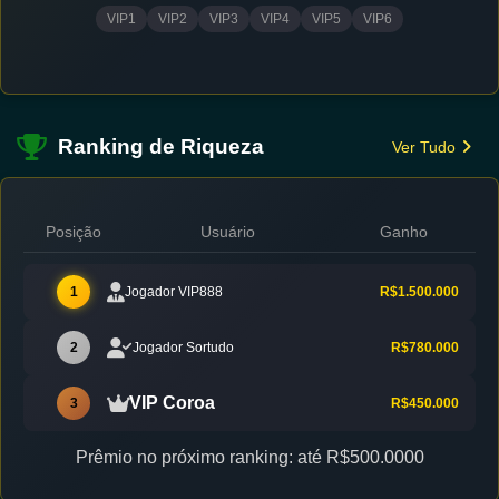
VIP1
VIP2
VIP3
VIP4
VIP5
VIP6
Ranking de Riqueza
Ver Tudo
Posição
Usuário
Ganho
1
Jogador VIP888
R$1.500.000
2
Jogador Sortudo
R$780.000
VIP Coroa
3
R$450.000
Prêmio no próximo ranking: até R$500.0000