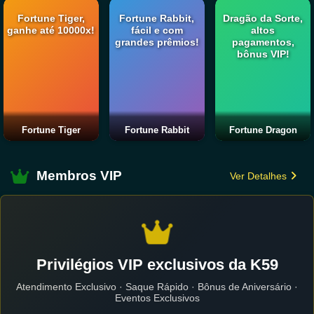
Fortune Tiger,
Fortune Rabbit,
Dragão da Sorte,
ganhe até 10000x!
fácil e com
altos
grandes prêmios!
pagamentos,
bônus VIP!
Fortune Tiger
Fortune Rabbit
Fortune Dragon
Membros VIP
Ver Detalhes
Privilégios VIP exclusivos da K59
Atendimento Exclusivo · Saque Rápido · Bônus de Aniversário ·
Eventos Exclusivos