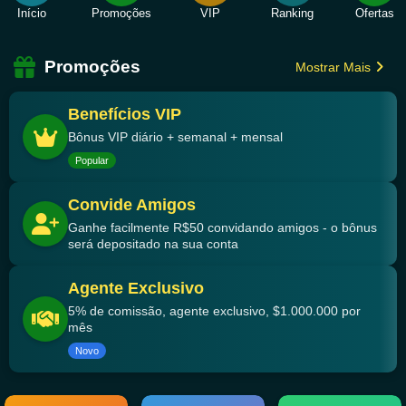
Início
Promoções
VIP
Ranking
Ofertas
Promoções
Mostrar Mais
Benefícios VIP
Bônus VIP diário + semanal + mensal
Popular
Convide Amigos
Ganhe facilmente R$50 convidando amigos - o bônus
será depositado na sua conta
Agente Exclusivo
5% de comissão, agente exclusivo, $1.000.000 por
mês
Novo