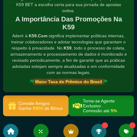
K59 BET a escolha certa para sua jornada de apostas
online.
A Importância Das Promoções Na
K59
Aderir à
K59.Com
significa implementar políticas internas,
treinar colaboradores e adotar tecnologias que garantam o
respeito à privacidade. No
K59
, todo o processo de coleta,
armazenamento e processamento de dados é monitorado e
revisado periodicamente, a fim de garantir que as práticas
adotadas estejam sempre atualizadas e em conformidade
com as normas legais.
Maior Taxa de Prêmios do Brasil
Torne-se Agente
Convide Amigos
Exclusivo
Ganhe
R$50
de Bônus
Comissão até
5%