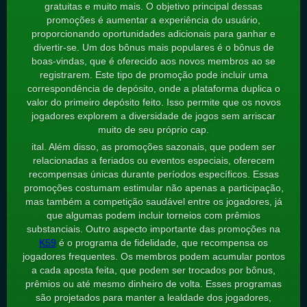
gratuitas e muito mais. O objetivo principal dessas
promoções é aumentar a experiência do usuário,
proporcionando oportunidades adicionais para ganhar e
divertir-se. Um dos bônus mais populares é o bônus de
boas-vindas, que é oferecido aos novos membros ao se
registrarem. Este tipo de promoção pode incluir uma
correspondência de depósito, onde a plataforma duplica o
valor do primeiro depósito feito. Isso permite que os novos
jogadores explorem a diversidade de jogos sem arriscar
muito de seu próprio cap.
ital. Além disso, as promoções sazonais, que podem ser
relacionadas a feriados ou eventos especiais, oferecem
recompensas únicas durante períodos específicos. Essas
promoções costumam estimular não apenas a participação,
mas também a competição saudável entre os jogadores, já
que algumas podem incluir torneios com prêmios
substanciais. Outro aspecto importante das promoções na
K59
é o programa de fidelidade, que recompensa os
jogadores frequentes. Os membros podem acumular pontos
a cada aposta feita, que podem ser trocados por bônus,
prêmios ou até mesmo dinheiro de volta. Esses programas
são projetados para manter a lealdade dos jogadores,