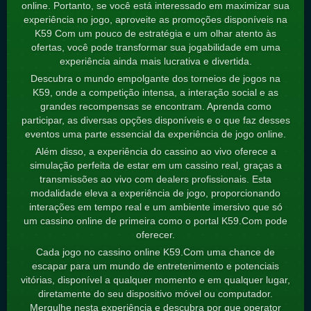
online. Portanto, se você está interessado em maximizar sua
experiência no jogo, aproveite as promoções disponíveis na
K59 Com um pouco de estratégia e um olhar atento às
ofertas, você pode transformar sua jogabilidade em uma
experiência ainda mais lucrativa e divertida.
Descubra o mundo empolgante dos torneios de jogos na
K59, onde a competição intensa, a interação social e as
grandes recompensas se encontram. Aprenda como
participar, as diversas opções disponíveis e o que faz desses
eventos uma parte essencial da experiência de jogo online.
Além disso, a experiência do cassino ao vivo oferece a
simulação perfeita de estar em um cassino real, graças a
transmissões ao vivo com dealers profissionais. Esta
modalidade eleva a experiência de jogo, proporcionando
interações em tempo real e um ambiente imersivo que só
um cassino online de primeira como o portal K59.Com pode
oferecer.
Cada jogo no cassino online K59.Com uma chance de
escapar para um mundo de entretenimento e potenciais
vitórias, disponível a qualquer momento e em qualquer lugar,
diretamente do seu dispositivo móvel ou computador.
Mergulhe nesta experiência e descubra por que operator