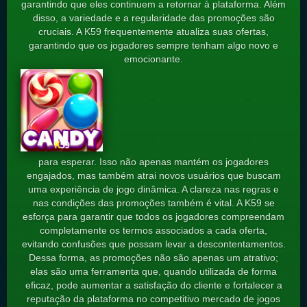
garantindo que eles continuem a retornar à plataforma. Além
disso, a variedade e a regularidade das promoções são
cruciais. A K59 frequentemente atualiza suas ofertas,
garantindo que os jogadores sempre tenham algo novo e
emocionante.
para esperar. Isso não apenas mantém os jogadores
engajados, mas também atrai novos usuários que buscam
uma experiência de jogo dinâmica. A clareza nas regras e
nas condições das promoções também é vital. A K59 se
esforça para garantir que todos os jogadores compreendam
completamente os termos associados a cada oferta,
evitando confusões que possam levar a descontentamentos.
Dessa forma, as promoções não são apenas um atrativo;
elas são uma ferramenta que, quando utilizada de forma
eficaz, pode aumentar a satisfação do cliente e fortalecer a
reputação da plataforma no competitivo mercado de jogos